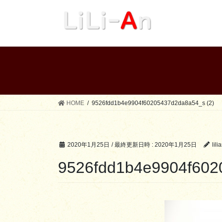
コ
ナ
ン
ビ
テ
ゲ
ン
ー
ツ
シ
へ
ョ
ス
ン
キ
に
ッ
移
HOME
9526fdd1b4e9904f60205437d2da8a54_s (2)
プ
動
2020年1月25日
/ 最終更新日時 :
2020年1月25日
lili
9526fdd1b4e9904f602