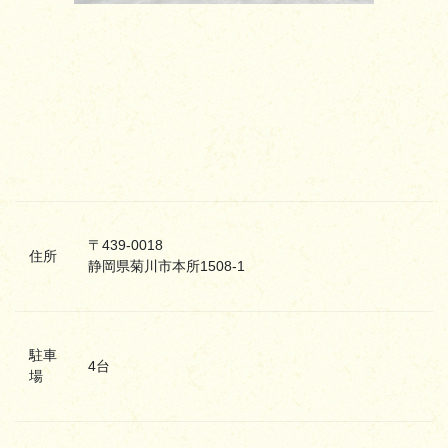
〒439-0018
住所
静岡県菊川市本所1508-1
駐車
4台
場